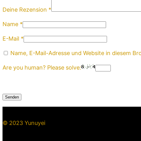
Deine Rezension
*
Name
*
E-Mail
*
Name, E-Mail-Adresse und Website in diesem Br
Are you human? Please solve:
© 2023 Yunuyei