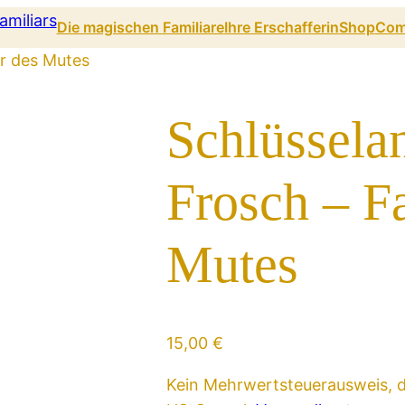
Die magischen Familiare
Ihre Erschafferin
Shop
Com
ar des Mutes
Schlüssela
Frosch – F
Mutes
15,00
€
Kein Mehrwertsteuerausweis, d