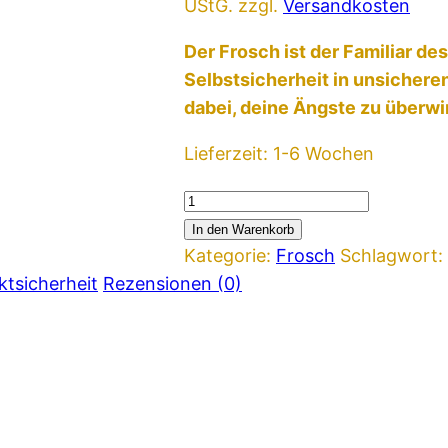
UStG.
zzgl.
Versandkosten
Der Frosch ist der Familiar des
Selbstsicherheit in unsichere
dabei, deine Ängste zu überw
Lieferzeit:
1-6 Wochen
Schlüsselanhänger:
Frosch
In den Warenkorb
–
Kategorie:
Frosch
Schlagwort:
Familiar
ktsicherheit
Rezensionen (0)
des
Mutes
Menge