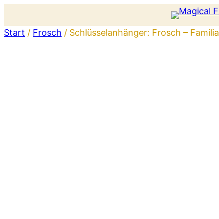
Zum
Inhalt
Start
/
Frosch
/ Schlüsselanhänger: Frosch – Famili
springen