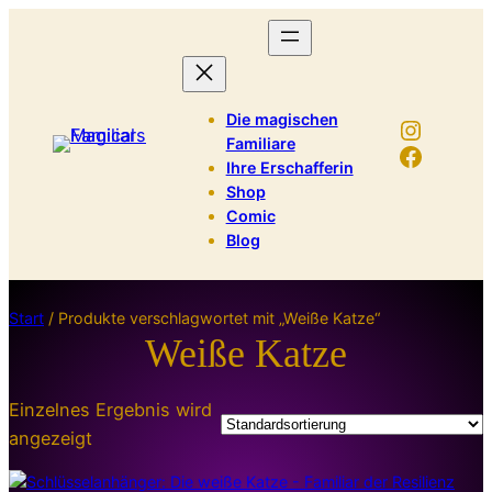
Die magischen
Instag
Familiare
Facebo
Ihre Erschafferin
Shop
Comic
Blog
Start
/ Produkte verschlagwortet mit „Weiße Katze“
Weiße Katze
Einzelnes Ergebnis wird
angezeigt