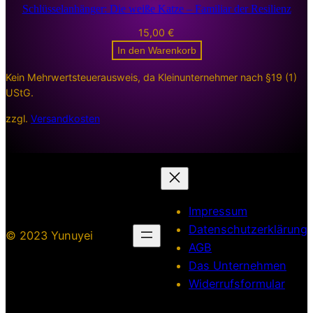
Schlüsselanhänger: Die weiße Katze – Familiar der Resilienz
15,00
€
In den Warenkorb
Kein Mehrwertsteuerausweis, da Kleinunternehmer nach §19 (1)
UStG.
zzgl.
Versandkosten
Impressum
Datenschutzerklärung
© 2023 Yunuyei
AGB
Das Unternehmen
Widerrufsformular