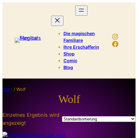
Die magischen
Instag
Familiare
Facebo
Ihre Erschafferin
Shop
Comic
Blog
Start
/ Wolf
Wolf
Einzelnes Ergebnis wird
angezeigt