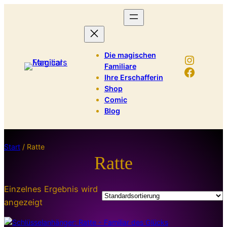
Die magischen
Instag
Familiare
Facebo
Ihre Erschafferin
Shop
Comic
Blog
Start
/ Ratte
Ratte
Einzelnes Ergebnis wird
angezeigt